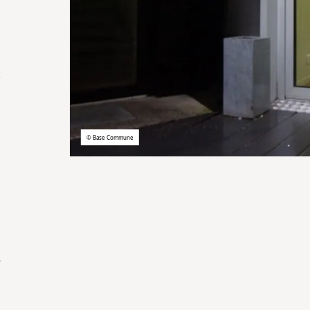
t
©
Base Commune
e